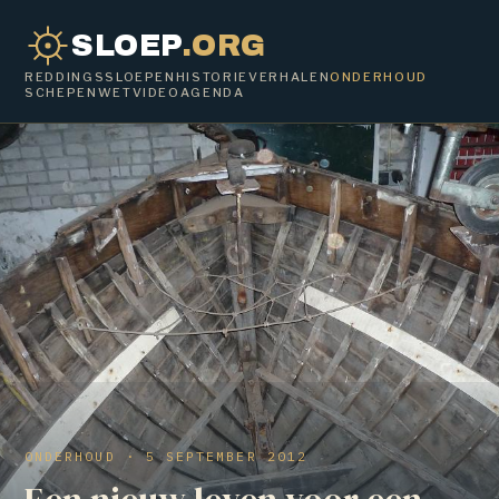
SLOEP
.ORG
REDDINGSSLOEPEN
HISTORIE
VERHALEN
ONDERHOUD
SCHEPENWET
VIDEO
AGENDA
ONDERHOUD · 5 SEPTEMBER 2012