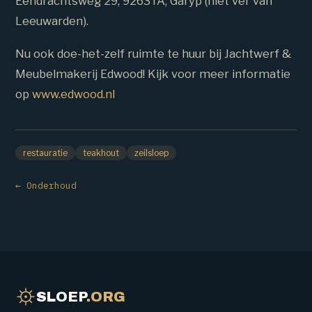
Eendrachtsweg 29, 9263TA, Garyp (niet ver van
Leeuwarden).
Nu ook doe-het-zelf ruimte te huur bij Jachtwerf &
Meubelmakerij Edwood! Kijk voor meer informatie
op
www.edwood.nl
restauratie
teakhout
zeilsloep
← Onderhoud
SLOEP
.ORG