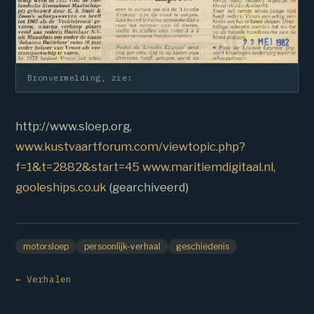
Bronvermelding, zie:
http://www.sloep.org,
www.kustvaartforum.com/viewtopic.php?
f=1&t=2882&start=45
www.maritiemdigitaal.nl
,
gooleships.co.uk
(gearchiveerd)
motorsloep
persoonlijk-verhaal
geschiedenis
← Verhalen