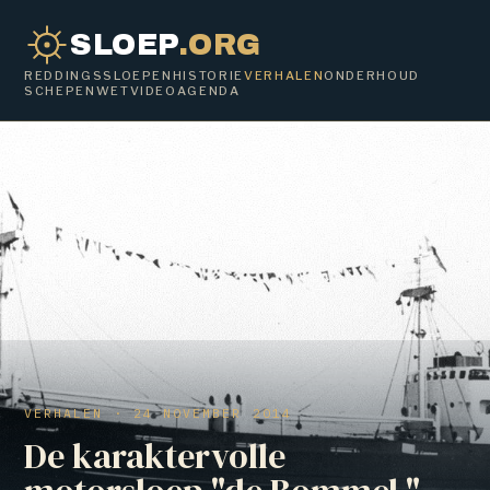
SLOEP
.ORG
REDDINGSSLOEPEN
HISTORIE
VERHALEN
ONDERHOUD
SCHEPENWET
VIDEO
AGENDA
VERHALEN · 24 NOVEMBER 2014
De karaktervolle