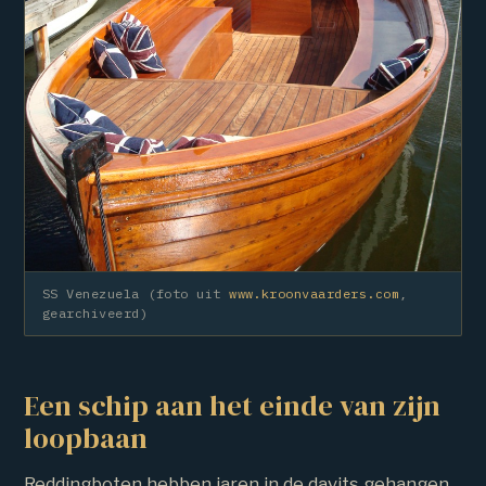
SS Venezuela (foto uit
www.kroonvaarders.com
,
gearchiveerd)
Een schip aan het einde van zijn
loopbaan
Reddingboten hebben jaren in de davits gehangen