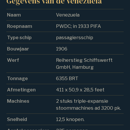
Gegevens van de Venezuela
Naam
Venezuela
Roepnaam
PWDC; in 1933 PIFA
Type schip
passagiersschip
Bouwjaar
1906
Werf
Reiherstieg Schiffswerft
GmbH, Hamburg
Tonnage
6355 BRT
Afmetingen
411 x 50,9 x 28,5 feet
Machines
2 stuks triple-expansie
stoommachines ad 3200 pk.
Snelheid
12,5 knopen.