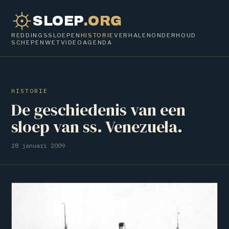
SLOEP
.ORG
REDDINGSSLOEPEN
HISTORIE
VERHALEN
ONDERHOUD
SCHEPENWET
VIDEO
AGENDA
HISTORIE
De geschiedenis van een
sloep van ss. Venezuela.
28 januari 2009